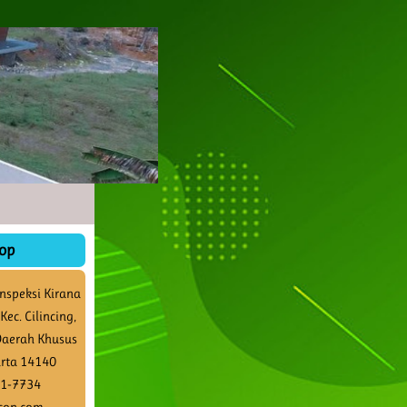
op
Inspeksi Kirana
Kec. Cilincing,
 Daerah Khusus
arta 14140
41-7734
con.com