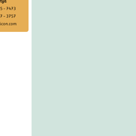
tya
5 – 7473
7 – 3757
icon.com