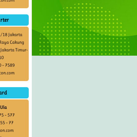
rter
1/18 Jakarta
. Raya Cakung
-Jakarta Timur-
10
0 – 7589
con.com
ard
Ula
75 – 577
55 – 77
con.com