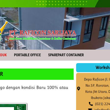
ODUK
PORTABLE OFFICE
SPAREPART CONTAINER
Worksh
ER
Depo Raficon Jl. 
No.57, Rorotan, 
argo dengan kondisi Baru 100% atau
Kota Jkt Utara,
Ibukota Jak
(021) 22
info@rafi