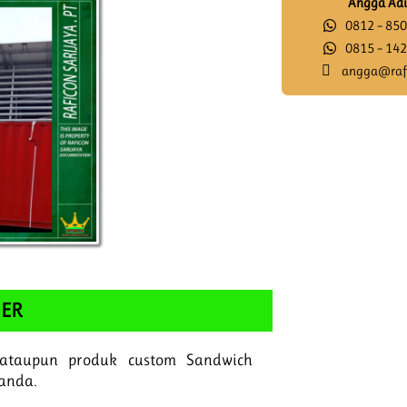
Angga Adi
0812 – 850
0815 – 142
angga@raf
ER
 ataupun produk custom Sandwich
 anda.