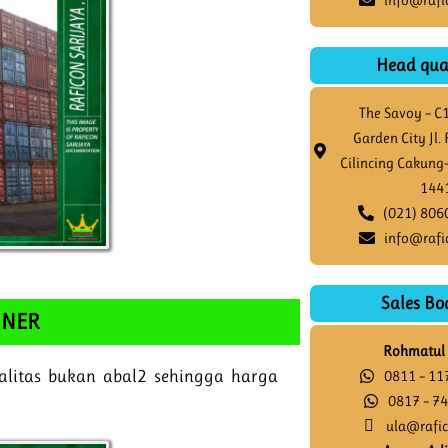
Head qua
The Savoy – C
Garden City Jl
Cilincing Cakung
144
(021) 806
info@rafi
Sales Bo
INER
Rohmatul 
litas bukan abal2 sehingga harga
0811 – 11
0817 – 74
ula@rafi