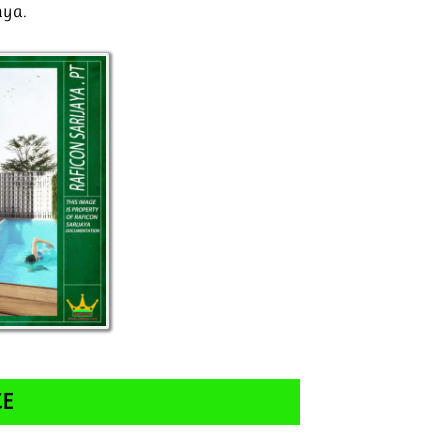
nya.
CE